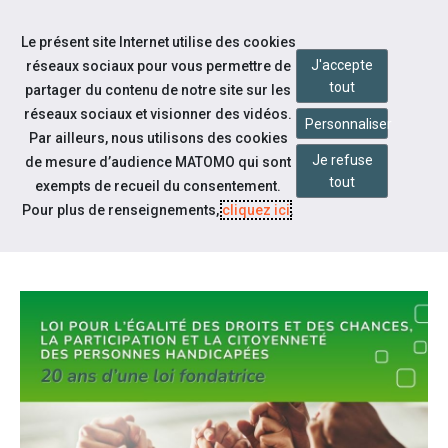
Accéder à notre page Facebook
Accéder à notre page Linkedin
Accéder à notre page Citykomi
Aller à la navigation
Le présent site Internet utilise des cookies
Aller au contenu
J'accepte
réseaux sociaux pour vous permettre de
tout
partager du contenu de notre site sur les
réseaux sociaux et visionner des vidéos.
Personnaliser
Par ailleurs, nous utilisons des cookies
Je refuse
de mesure d’audience MATOMO qui sont
Notre actualité
tout
exempts de recueil du consentement.
20 ANS DE LA « LOI HANDICAP »
Pour plus de renseignements,
cliquez ici
.
DU 11 FÉVRIER 2005