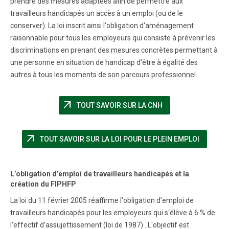
prendre des mesures adaptées afin de permettre aux
travailleurs handicapés un accès à un emploi (ou de le
conserver). La loi inscrit ainsi l'obligation d'aménagement
raisonnable pour tous les employeurs qui consiste à prévenir les
discriminations en prenant des mesures concrètes permettant à
une personne en situation de handicap d'être à égalité des
autres à tous les moments de son parcours professionnel.
arrow_outward
(NOUVELLE FENÊTR
TOUT SAVOIR SUR LA CNH
arrow_outward
(NOUVEL
TOUT SAVOIR SUR LA LOI POUR LE PLEIN EMPLOI
L’obligation d’emploi de travailleurs handicapés et la
création du FIPHFP
La loi du 11 février 2005 réaffirme l'obligation d’emploi de
travailleurs handicapés pour les employeurs qui s‘élève à 6 % de
l’effectif d’assujettissement (loi de 1987) . L'objectif est