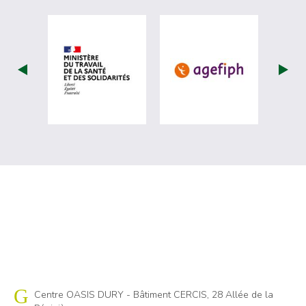
visiter les site de Ministère du travail (
visiter les si
Cap emploi 80
Centre OASIS DURY - Bâtiment CERCIS, 28 Allée de la