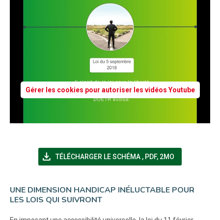
Gérer les cookies pour autoriser les vidéos Youtube
file_download
(NOUVELLE FENÊTRE)
TÉLÉCHARGER LE SCHÉMA
,
PDF, 2MO
UNE DIMENSION HANDICAP INÉLUCTABLE POUR
LES LOIS QUI SUIVRONT
En imposant une accessibilité universelle, la loi du 11 février