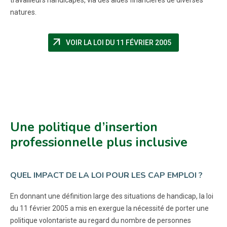
travailleurs handicapés, via des aides financières de diverses
natures.
arrow_outward
(NOUVELLE FENÊ
VOIR LA LOI DU 11 FÉVRIER 2005
Une politique d’insertion
professionnelle plus inclusive
QUEL IMPACT DE LA LOI POUR LES CAP EMPLOI ?
En donnant une définition large des situations de handicap, la loi
du 11 février 2005 a mis en exergue la nécessité de porter une
politique volontariste au regard du nombre de personnes