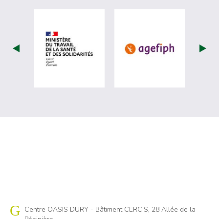
visiter les site de Ministère du travail (
visiter les si
Cap emploi 80
Centre OASIS DURY - Bâtiment CERCIS, 28 Allée de la