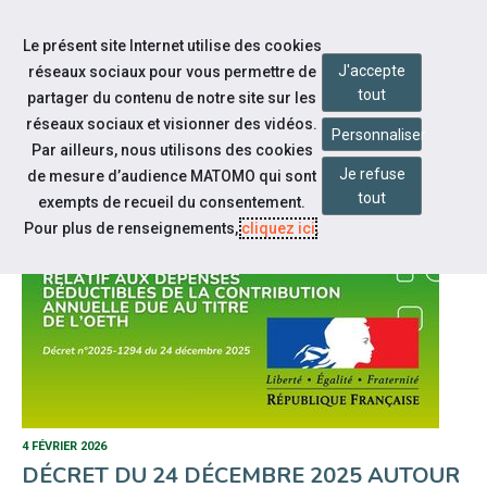
Accéder à notre page Facebook
Accéder à notre page Linkedin
Accéder à notre page Citykomi
Aller à la navigation
Le présent site Internet utilise des cookies
Aller au contenu
J'accepte
réseaux sociaux pour vous permettre de
tout
partager du contenu de notre site sur les
réseaux sociaux et visionner des vidéos.
Personnaliser
Par ailleurs, nous utilisons des cookies
NOTRE ACTUALITÉ
Je refuse
de mesure d’audience MATOMO qui sont
tout
exempts de recueil du consentement.
Pour plus de renseignements,
cliquez ici
.
4 FÉVRIER 2026
DÉCRET DU 24 DÉCEMBRE 2025 AUTOUR