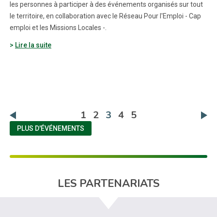
les personnes à participer à des événements organisés sur tout
le territoire, en collaboration avec le Réseau Pour l'Emploi - Cap
emploi et les Missions Locales -.
Lire la suite
(actuelle)
1
2
3
4
5
PLUS D'ÉVÉNEMENTS
LES PARTENARIATS