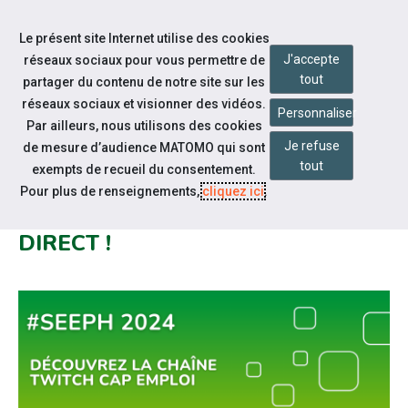
Accéder à notre page Facebook
Accéder à notre page Linkedin
Accéder à notre page Citykomi
Aller à la navigation
Le présent site Internet utilise des cookies
Aller au contenu
J'accepte
réseaux sociaux pour vous permettre de
tout
partager du contenu de notre site sur les
réseaux sociaux et visionner des vidéos.
Personnaliser
Par ailleurs, nous utilisons des cookies
Je refuse
de mesure d’audience MATOMO qui sont
Notre actualité
tout
exempts de recueil du consentement.
CAP EMPLOI SUR TWITCH,
Pour plus de renseignements,
cliquez ici
.
TOUTES LES SEMAINES EN
DIRECT !