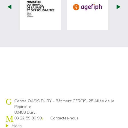
visiter les site de Ministère du travail (
visiter les si
Cap emploi 80
Centre OASIS DURY - Bâtiment CERCIS, 28 Allée de la
Pépinière
80480 Dury
03 22 89 00 99
Contactez-nous
Aides