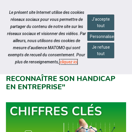
Accéder à notre page Facebook
Accéder à notre page Linkedin
Accéder à notre page Citykomi
Aller à la navigation
Le présent site Internet utilise des cookies
Aller au contenu
J'accepte
réseaux sociaux pour vous permettre de
tout
partager du contenu de notre site sur les
réseaux sociaux et visionner des vidéos. Par
Personnaliser
ailleurs, nous utilisons des cookies de
Je refuse
mesure d’audience MATOMO qui sont
Notre actualité
tout
exempts de recueil du consentement. Pour
L'APEC PUBLIE UNE ANALYSE
plus de renseignements,
cliquez ici
.
"RÉVÉLER ET FAIRE
RECONNAÎTRE SON HANDICAP
EN ENTREPRISE"