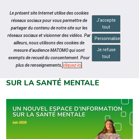
Accéder à notre page Facebook
Accéder à notre page Linkedin
Accéder à notre page Citykomi
Aller à la navigation
Le présent site Internet utilise des cookies
Aller au contenu
J'accepte
réseaux sociaux pour vous permettre de
tout
partager du contenu de notre site sur les
réseaux sociaux et visionner des vidéos. Par
Personnaliser
ailleurs, nous utilisons des cookies de
Je refuse
mesure d’audience MATOMO qui sont
Notre actualité
tout
exempts de recueil du consentement. Pour
SANTÉ.FR MET À DISPOSITION UN
plus de renseignements,
cliquez ici
.
NOUVEL ESPACE D'INFORMATION
SUR LA SANTÉ MENTALE