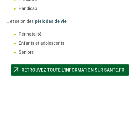
Handicap
... et selon des
périodes de vie
:
Périnatalité
Enfants et adolescents
Seniors
arrow_outward
(NOUVE
RETROUVEZ TOUTE L'INFORMATION SUR SANTE.FR