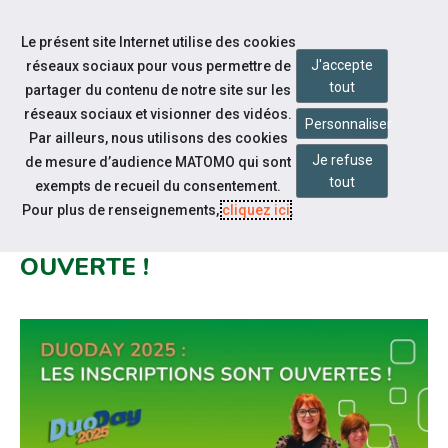
Accéder à notre page Facebook
Accéder à notre page Linkedin
Accéder à notre page Citykomi
Aller à la navigation
Le présent site Internet utilise des cookies
Aller au contenu
J'accepte
réseaux sociaux pour vous permettre de
tout
partager du contenu de notre site sur les
réseaux sociaux et visionner des vidéos.
Personnaliser
Par ailleurs, nous utilisons des cookies
Je refuse
de mesure d’audience MATOMO qui sont
Notre actualité
tout
exempts de recueil du consentement.
#SEEPH2025 : LA PLATEFORME
Pour plus de renseignements,
cliquez ici
.
D'INSCRIPTION DUODAY EST
OUVERTE !