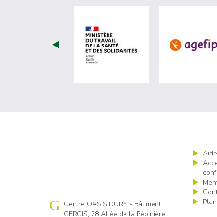
visiter les site de Ministèr
Aide
Acce
conf
Ment
Cont
Plan
Cap emploi 80
Centre OASIS DURY - Bâtiment
CERCIS, 28 Allée de la Pépinière