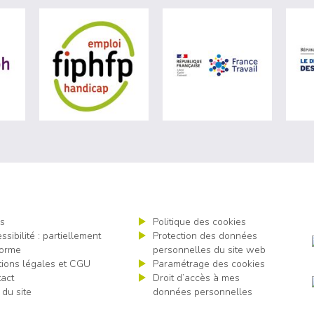
e du travail (nouvelle fenêtre)
visiter les site de Agefiph (nouvelle fenêtre)
visiter les site de Fiphfp (nouvelle fenêtre)
visiter les s
s
Politique des cookies
ssibilité : partiellement
Protection des données
orme
personnelles du site web
ions légales et CGU
Paramétrage des cookies
act
Droit d’accès à mes
 du site
données personnelles