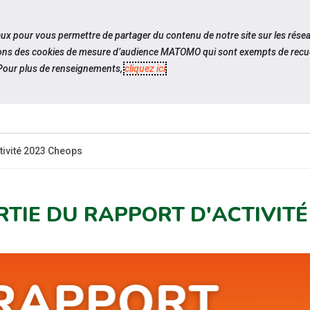
travel_explore
settings_accessibility
Sites du réseau
Acc
iaux pour vous permettre de partager du contenu de notre site sur les rése
ilisons des cookies de mesure d’audience MATOMO qui sont exempts de recue
our plus de renseignements,
cliquez ici
.
ES-
ESPACE
ESPACE
ACTUALITÉS
R
?
CANDIDAT
EMPLOYEUR
ctivité 2023 Cheops
RTIE DU RAPPORT D'ACTIVITÉ