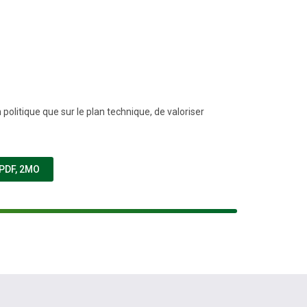
olitique que sur le plan technique, de valoriser
NOUVELLE FENÊTRE)
PDF, 2MO