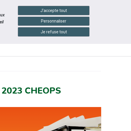
handshake
essibilité
Services en ligne
J'accepte tout
aux
Personnaliser
il
Je refuse tout
INFOS
ESSOURCES
ÉVÉNEMENTS
PRATIQUES
 2023 CHEOPS