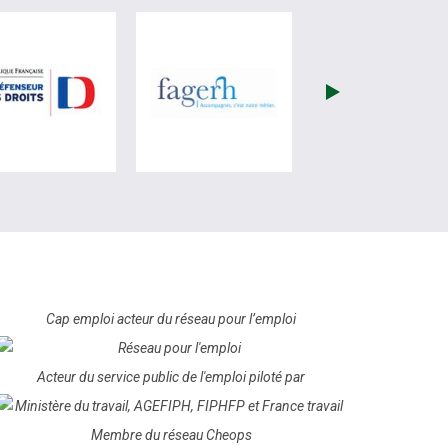
ite de France Travail (nouvelle fenêtre)
visiter les site de Défenseur des droits (nouvelle fenêtre)
visiter les site de Fagerh (no
Cap emploi acteur du réseau pour l’emploi
Acteur du service public de l'emploi piloté par
Membre du réseau Cheops