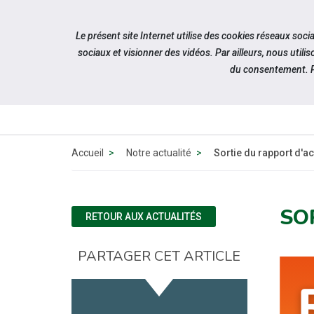
Accéder à notre page Facebook
Accéder à notre page Linkedin
Accéder à notre page Citykomi
Aller à la navigation
Le présent site Internet utilise des cookies réseaux soc
Aller au contenu
sociaux et visionner des vidéos. Par ailleurs, nous ut
du consentement. P
QUI SOMM
NOUS 
Accueil
Notre actualité
Sortie du rapport d'a
SO
RETOUR AUX ACTUALITÉS
PARTAGER CET ARTICLE