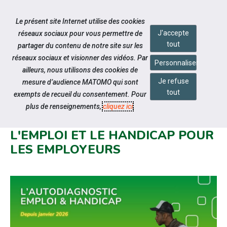
Accéder à notre page Facebook
Accéder à notre page Linkedin
Accéder à notre page Citykomi
Aller à la navigation
Le présent site Internet utilise des cookies
Aller au contenu
J'accepte
réseaux sociaux pour vous permettre de
tout
partager du contenu de notre site sur les
réseaux sociaux et visionner des vidéos. Par
Personnaliser
ailleurs, nous utilisons des cookies de
Je refuse
mesure d’audience MATOMO qui sont
Notre actualité
tout
exempts de recueil du consentement. Pour
UN NOUVEL OUTIL GRATUIT
plus de renseignements,
cliquez ici
.
D'AUTODIAGNOSTIC SUR
L'EMPLOI ET LE HANDICAP POUR
LES EMPLOYEURS