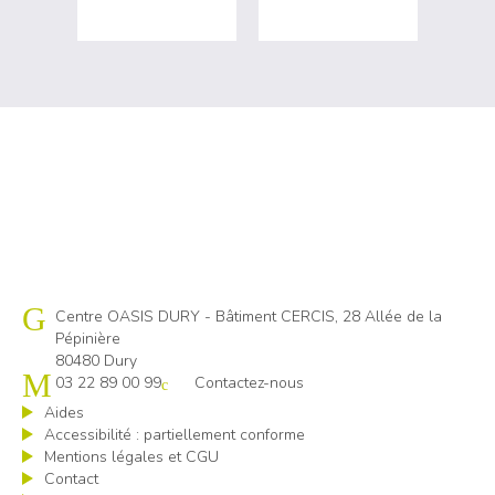
Cap emploi 80
Centre OASIS DURY - Bâtiment CERCIS, 28 Allée de la
Pépinière
80480 Dury
03 22 89 00 99
Contactez-nous
Aides
Accessibilité : partiellement conforme
Mentions légales et CGU
Contact