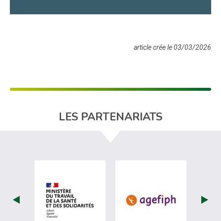
article crée le 03/03/2026
LES PARTENARIATS
visiter les site de Ministère du travail (nou
visiter les sit