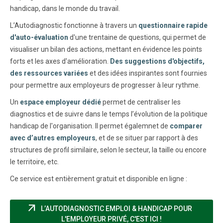
handicap, dans le monde du travail.
L’Autodiagnostic fonctionne à travers un
questionnaire rapide
d'auto-évaluation
d'une trentaine de questions, qui permet de
visualiser un bilan des actions, mettant en évidence les points
forts et les axes d'amélioration.
Des suggestions d'objectifs,
des ressources variées
et des idées inspirantes sont fournies
pour permettre aux employeurs de progresser à leur rythme.
Un
espace employeur dédié
permet de centraliser les
diagnostics et de suivre dans le temps l’évolution de la politique
handicap de l'organisation. Il permet égalemnet de
comparer
avec d’autres employeurs
, et de se situer par rapport à des
structures de profil similaire, selon le secteur, la taille ou encore
le territoire, etc.
Ce service est entièrement gratuit et disponible en ligne :
arrow_outward
L’AUTODIAGNOSTIC EMPLOI & HANDICAP POUR
(NOUVELLE FENÊT
L'EMPLOYEUR PRIVÉ, C'EST ICI !