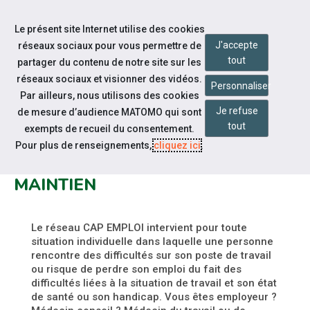
Accéder à notre page Facebook
Accéder à notre page Linkedin
Accéder à notre page Citykomi
Aller à la navigation
Le présent site Internet utilise des cookies
Aller au contenu
J'accepte
réseaux sociaux pour vous permettre de
tout
partager du contenu de notre site sur les
réseaux sociaux et visionner des vidéos.
Personnaliser
Par ailleurs, nous utilisons des cookies
Je refuse
de mesure d’audience MATOMO qui sont
Espace candidat
tout
exempts de recueil du consentement.
DÉPÔT D'UN NOUVEAU
Pour plus de renseignements,
cliquez ici
.
FORMULAIRE SIGNALEMENT
MAINTIEN
Le réseau CAP EMPLOI intervient pour toute
situation individuelle dans laquelle une personne
rencontre des difficultés sur son poste de travail
ou risque de perdre son emploi du fait des
difficultés liées à la situation de travail et son état
de santé ou son handicap. Vous êtes employeur ?