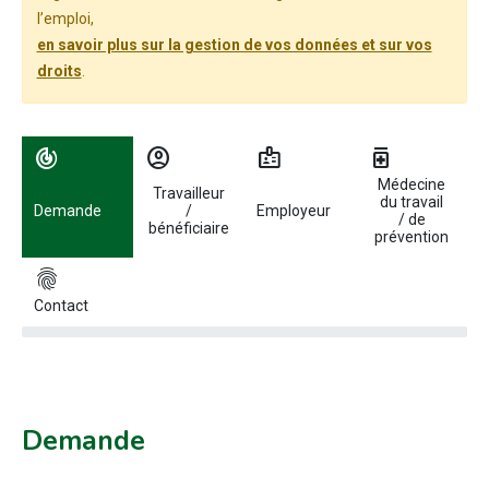
l’emploi,
en savoir plus sur la gestion de vos données et sur vos
droits
.
Utilisez les flèches gauche et droite pour naviguer entre les étapes.
track_changes
account_circle
badge
medication
Médecine
Travailleur
du travail
Demande
/
Employeur
/ de
bénéficiaire
prévention
fingerprint
Contact
Demande