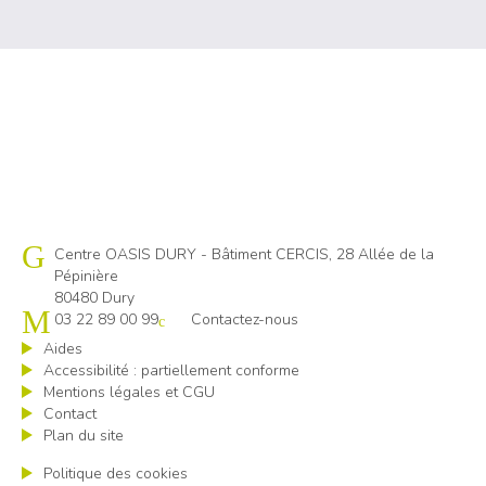
Cap emploi 80
Centre OASIS DURY - Bâtiment CERCIS, 28 Allée de la
Pépinière
80480 Dury
03 22 89 00 99
Contactez-nous
Aides
Accessibilité : partiellement conforme
Mentions légales et CGU
Contact
Plan du site
Politique des cookies