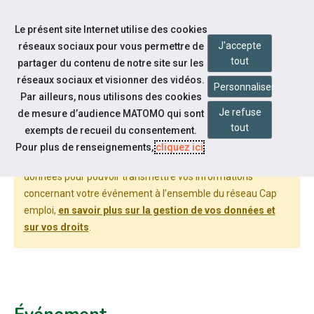
Accéder à notre page Facebook
Accéder à notre page Linkedin
Accéder à notre page Citykomi
Aller à la navigation
Le présent site Internet utilise des cookies
Aller au contenu
J'accepte
réseaux sociaux pour vous permettre de
tout
partager du contenu de notre site sur les
réseaux sociaux et visionner des vidéos.
Personnaliser
Par ailleurs, nous utilisons des cookies
DÉPOSER UN ÉVÉNEMENT
Je refuse
de mesure d’audience MATOMO qui sont
tout
exempts de recueil du consentement.
Pour plus de renseignements,
cliquez ici
.
Cheops National, le réseau des Cap emploi, traite vos
données pour pouvoir transmettre vos informations
concernant votre événement à l’ensemble du réseau Cap
emploi,
en savoir plus sur la gestion de vos données et
sur vos droits
.