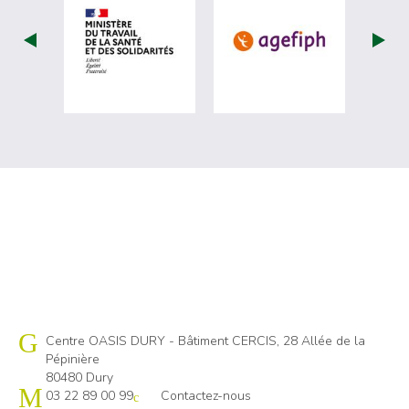
visiter les site de Ministère du travail (
visiter les si
Cap emploi 80
Centre OASIS DURY - Bâtiment CERCIS, 28 Allée de la
Pépinière
80480 Dury
03 22 89 00 99
Contactez-nous