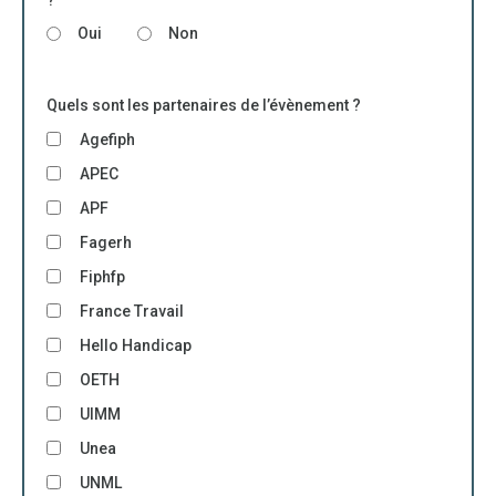
?
Oui
Non
Quels sont les partenaires de l’évènement ?
Agefiph
APEC
APF
Fagerh
Fiphfp
France Travail
Hello Handicap
OETH
UIMM
Unea
UNML