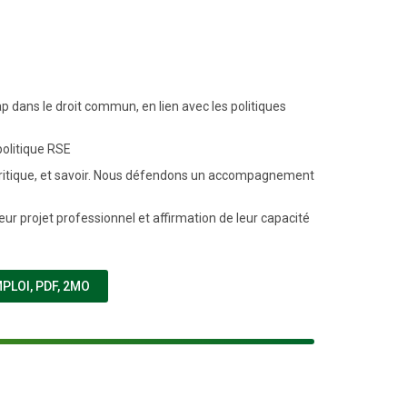
p dans le droit commun, en lien avec les politiques
politique RSE
it critique, et savoir. Nous défendons un accompagnement
ur projet professionnel et affirmation de leur capacité
(NOUVELLE FENÊTRE)
MPLOI
,
PDF, 2MO