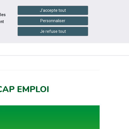
handshake
essibilité
Services en ligne
J'accepte tout
 les
Personnaliser
nt
Je refuse tout
INFOS
ESSOURCES
ÉVÉNEMENTS
PRATIQUES
CAP EMPLOI