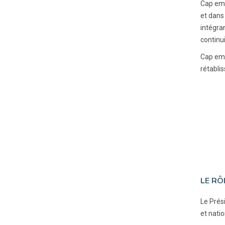
Cap emp
et dans
intégra
continui
Cap emp
rétabli
LE RÔ
Le Prési
et natio