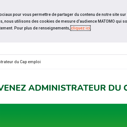
travel_explore
settings_accessibility
Sites du réseau
Acc
sociaux pour vous permettre de partager du contenu de notre site sur
eurs, nous utilisons des cookies de mesure d’audience MATOMO qui so
tement. Pour plus de renseignements,
cliquez ici
.
ES-
ESPACE
ESPACE
ACTUALITÉS
R
?
CANDIDAT
EMPLOYEUR
trateur du Cap emploi
VENEZ ADMINISTRATEUR DU 