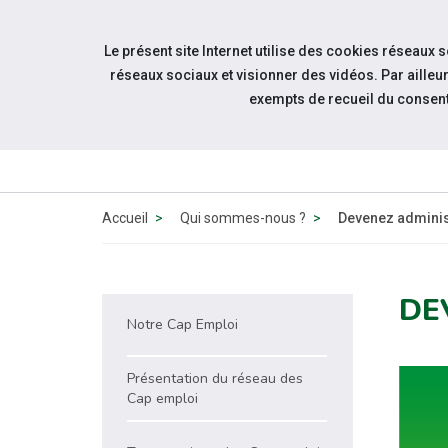
Accéder à notre page Facebook
Accéder à notre page Linkedin
Accéder à notre page Citykomi
Aller à la navigation
Le présent site Internet utilise des cookies réseaux 
Aller au contenu
réseaux sociaux et visionner des vidéos. Par aill
exempts de recueil du consen
QUI SOMM
NOUS 
Accueil
Qui sommes-nous ?
Devenez adminis
DE
Notre Cap Emploi
Présentation du réseau des
Cap emploi