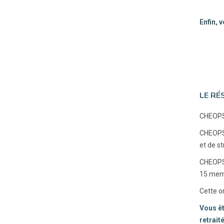
Enfin, 
LE RÉ
CHEOPS 
CHEOPS 
et de s
CHEOPS 
15 mem
Cette o
Vous êt
retrait