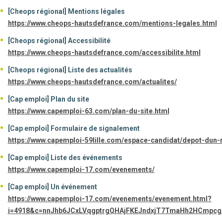
[Cheops régional] Mentions légales
https://www.cheops-hautsdefrance.com/mentions-legales.html
[Cheops régional] Accessibilité
https://www.cheops-hautsdefrance.com/accessibilite.html
[Cheops régional] Liste des actualités
https://www.cheops-hautsdefrance.com/actualites/
[Cap emploi] Plan du site
https://www.capemploi-63.com/plan-du-site.html
[Cap emploi] Formulaire de signalement
https://www.capemploi-59lille.com/espace-candidat/depot-dun-
[Cap emploi] Liste des événements
https://www.capemploi-17.com/evenements/
[Cap emploi] Un événement
https://www.capemploi-17.com/evenements/evenement.html?
i=4918&c=nnJhb6JCxLVqgptrgQHAjFKEJndxjT7TmaHh2HCmpc