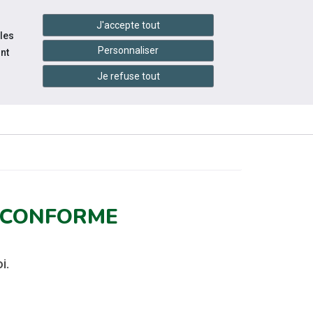
handshake
essibilité
Services en ligne
J'accepte tout
 les
Personnaliser
nt
Je refuse tout
INFOS
ESSOURCES
ÉVÉNEMENTS
PRATIQUES
T CONFORME
i.