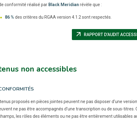
 de conformité réalisé par
Black Meridian
révèle que :
86 %
des critères du RGAA version 4.1.2 sont respectés.
arrow_outward
RAPPORT D’AUDIT ACCESSI
tenus non accessibles
CONFORMITÉS
tenus proposés en pièces jointes peuvent ne pas disposer d'une version 
euvent ne pas être accompagnés d'une transcription ou de sous-titres.
champs, les rôles des éléments ou ne pas être entièrement utilisables au