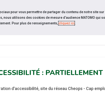
travel_explore
settings_accessibility
Sites du réseau
Acc
sociaux pour vous permettre de partager du contenu de notre site sur
eurs, nous utilisons des cookies de mesure d’audience MATOMO qui so
tement. Pour plus de renseignements,
cliquez ici
.
ES-
ESPACE
ESPACE
ACTUALITÉS
R
?
CANDIDAT
EMPLOYEUR
CESSIBILITÉ : PARTIELLEMEN
ation d'accessibilité, site du réseau Cheops - Cap emplo