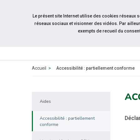
Accéder à notre page Facebook
Accéder à notre page Linkedin
Accéder à notre page Citykomi
Aller à la navigation
Le présent site Internet utilise des cookies réseaux 
Aller au contenu
réseaux sociaux et visionner des vidéos. Par aill
exempts de recueil du consen
QUI SOMM
NOUS 
Accueil
Accessibilité : partiellement conforme
AC
Aides
Déclar
Accessibilité : partiellement
conforme