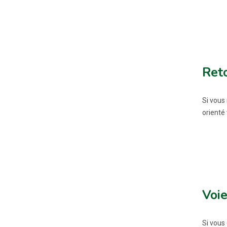
Reto
Si vous
orienté
Voie
Si vous