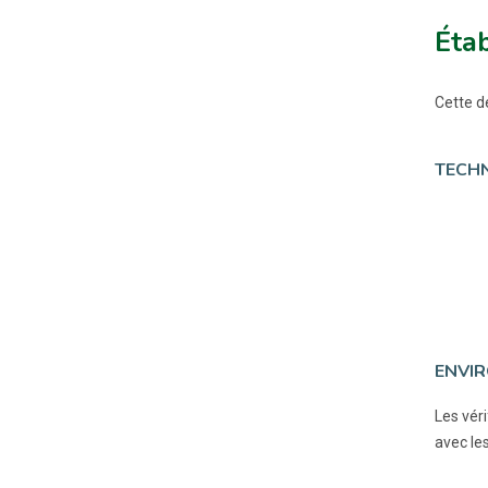
Étab
Cette dé
TECHN
ENVIR
Les vér
avec les